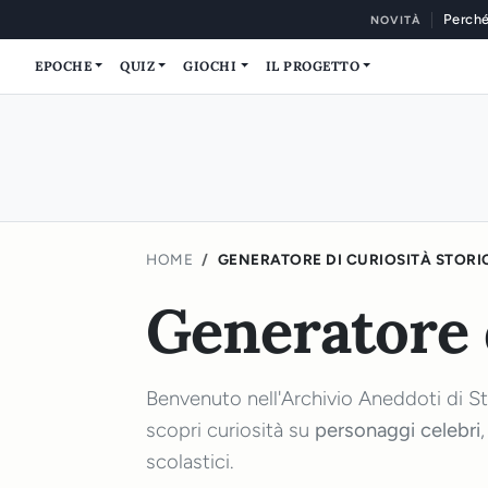
Perché
NOVITÀ
EPOCHE
QUIZ
GIOCHI
IL PROGETTO
HOME
GENERATORE DI CURIOSITÀ STORI
Generatore 
Benvenuto nell'Archivio Aneddoti di Stu
scopri curiosità su
personaggi celebri
scolastici.