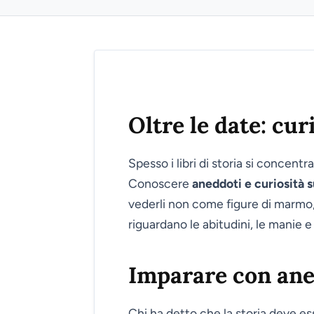
Oltre le date: cur
Spesso i libri di storia si concentr
Conoscere
aneddoti e curiosità 
vederli non come figure di marmo,
riguardano le abitudini, le manie e
Imparare con aned
Chi ha detto che la storia deve e