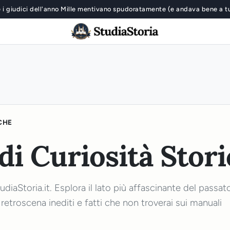
 i giudici dell'anno Mille mentivano spudoratamente (e andava bene a t
CHE
di Curiosità Stor
diaStoria.it. Esplora il lato più affascinante del passat
, retroscena inediti e fatti che non troverai sui manuali