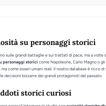
iosità su personaggi storici
ano sulle grandi battaglie e sui trattati di pace, ma a volte s
su personaggi storici
come Napoleone, Carlo Magno o gli I
 ma come esseri umani reali. Il nostro database è ricco di
 le decisioni bizzarre dei grandi protagonisti del passato.
doti storici curiosi
ssere noiosa? Integrare lo studio con
curiosità storiche di