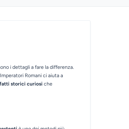
ono i dettagli a fare la differenza.
mperatori Romani ci aiuta a
fatti storici curiosi
che
vertenti
è uno dei metodi più