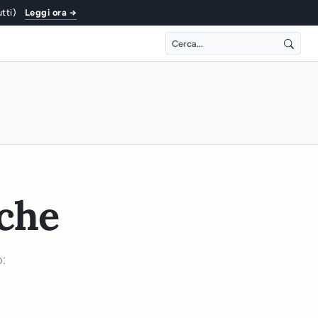
utti)
Leggi ora →
iche
o: