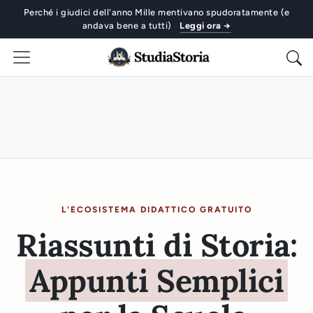
Perché i giudici dell'anno Mille mentivano spudoratamente (e
andava bene a tutti)
Leggi ora →
L'ECOSISTEMA DIDATTICO GRATUITO
Riassunti di Storia:
Appunti Semplici