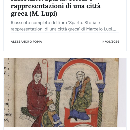
rappresentazioni di una città
greca (M. Lupi)
Riassunto completo del libro 'Sparta: Storia e
rappresentazioni di una città greca' di Marcello Lupi.
Valido per ripassare e preparare l'esame di Storia
Greca.
ALESSANDRO POMA
14/06/2026