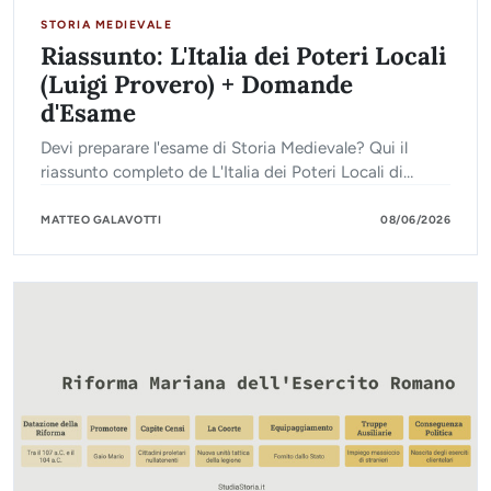
STORIA MEDIEVALE
Riassunto: L'Italia dei Poteri Locali
(Luigi Provero) + Domande
d'Esame
Devi preparare l'esame di Storia Medievale? Qui il
riassunto completo de L'Italia dei Poteri Locali di
Provero con i concetti chiave e le probabili domande
dell'orale
MATTEO GALAVOTTI
08/06/2026