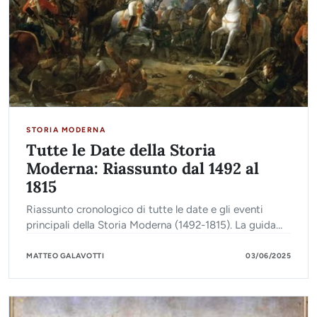
STORIA MODERNA
Tutte le Date della Storia
Moderna: Riassunto dal 1492 al
1815
Riassunto cronologico di tutte le date e gli eventi
principali della Storia Moderna (1492-1815). La guida
essenziale per avere una panoramica completa in pochi
minuti.
MATTEO GALAVOTTI
03/06/2025