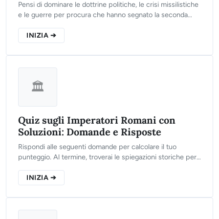
Pensi di dominare le dottrine politiche, le crisi missilistiche
e le guerre per procura che hanno segnato la seconda
metà del Novecento? Clicca sul pulsante, rispondi alle 10
domande del nostro test interattivo e scopri il tuo reale
INIZIA ➔
livello di preparazione!
🏛️
Quiz sugli Imperatori Romani con
Soluzioni: Domande e Risposte
Rispondi alle seguenti domande per calcolare il tuo
punteggio. Al termine, troverai le spiegazioni storiche per
ogni singola risposta, così da consolidare il tuo
apprendimento.
INIZIA ➔