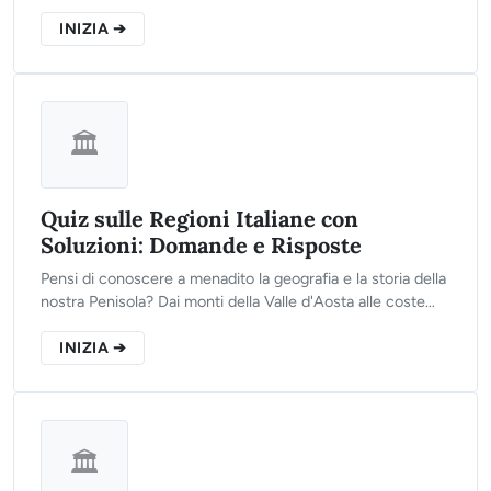
Clicca sul pulsante qui sotto, rispondi alle 10 domande del
nostro test interattivo e scopri il tuo reale livello di
INIZIA ➔
preparazione storica!
🏛️
Quiz sulle Regioni Italiane con
Soluzioni: Domande e Risposte
Pensi di conoscere a menadito la geografia e la storia della
nostra Penisola? Dai monti della Valle d'Aosta alle coste
della Sicilia, clicca sul pulsante qui sotto, rispondi alle 10
domande del nostro test e scopri se sei un vero esperto
INIZIA ➔
del territorio italiano!
🏛️