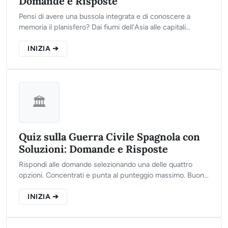
Domande e Risposte
Pensi di avere una bussola integrata e di conoscere a
memoria il planisfero? Dai fiumi dell'Asia alle capitali
europee, clicca sul pulsante qui sotto, rispondi alle 10
domande del nostro test e scopri il tuo punteggio finale!
INIZIA ➔
🏛️
Quiz sulla Guerra Civile Spagnola con
Soluzioni: Domande e Risposte
Rispondi alle domande selezionando una delle quattro
opzioni. Concentrati e punta al punteggio massimo. Buona
fortuna!
INIZIA ➔