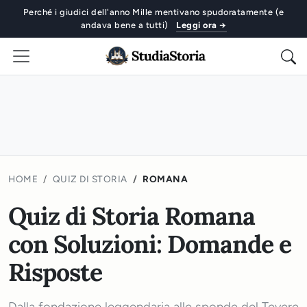
Perché i giudici dell'anno Mille mentivano spudoratamente (e
andava bene a tutti)
Leggi ora →
HOME
QUIZ DI STORIA
ROMANA
Quiz di Storia Romana
con Soluzioni: Domande e
Risposte