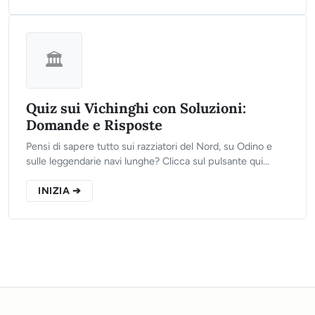
🏛️
Quiz sui Vichinghi con Soluzioni:
Domande e Risposte
Pensi di sapere tutto sui razziatori del Nord, su Odino e
sulle leggendarie navi lunghe? Clicca sul pulsante qui
sotto, rispondi alle 10 domande del nostro test e scopri se
sei degno di entrare nel Valhalla!
INIZIA ➔