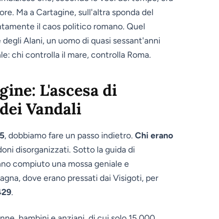
re. Ma a Cartagine, sull'altra sponda del
tamente il caos politico romano. Quel
 e degli Alani, un uomo di quasi sessant'anni
: chi controlla il mare, controlla Roma.
ine: L'ascesa di
 dei Vandali
55
, dobbiamo fare un passo indietro.
Chi erano
ni disorganizzati. Sotto la guida di
ano compiuto una mossa geniale e
gna, dove erano pressati dai Visigoti, per
 429
.
e, bambini e anziani, di cui solo 15.000