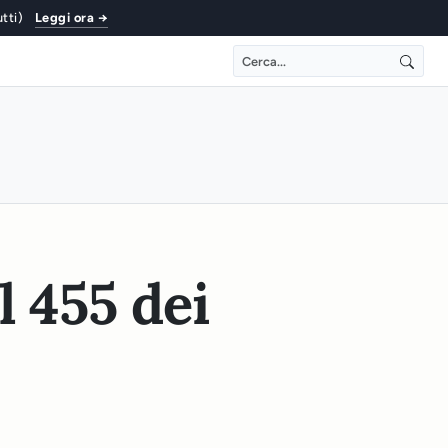
utti)
Leggi ora →
l 455 dei