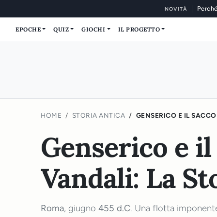
Perché
NOVITÀ
EPOCHE
QUIZ
GIOCHI
IL PROGETTO
HOME
STORIA ANTICA
GENSERICO E IL SACCO
Genserico e il
Vandali: La S
Roma
, giugno
455 d.C
. Una flotta imponent