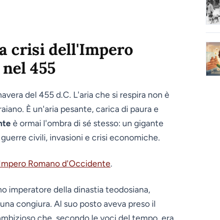
a crisi dell'Impero
nel 455
avera del 455 d.C. L'aria che si respira non è
raiano. È un'aria pesante, carica di paura e
nte
è ormai l'ombra di sé stesso: un gigante
 guerre civili, invasioni e crisi economiche.
ll'Impero Romano d'Occidente
.
imo imperatore della dinastia teodosiana,
n una congiura. Al suo posto aveva preso il
ambizioso che, secondo le voci del tempo, era