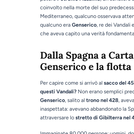
coinvolto nella morte del suo predecesso
Mediterraneo, qualcuno osservava atten
qualcuno era
Genserico
, re dei Vandali
che aveva capito una verità fondamentale
Dalla Spagna a Cartag
Genserico e la flotta
Per capire come si arrivò al
sacco del 4
questi Vandali?
Non erano semplici predo
Genserico
, salito al
trono nel 428
, avev
inaspettata: avevano abbandonato la Spa
attraversare lo
stretto di Gibilterra nel
Immaginate 80.000 persone: uomini, donn