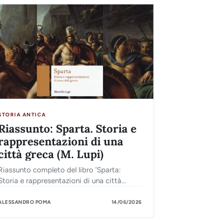
STORIA ANTICA
Riassunto: Sparta. Storia e
rappresentazioni di una
città greca (M. Lupi)
Riassunto completo del libro 'Sparta:
Storia e rappresentazioni di una città
greca' di Marcello Lupi. Valido per
ripassare e preparare l'esame di Storia
ALESSANDRO POMA
14/06/2026
Greca.