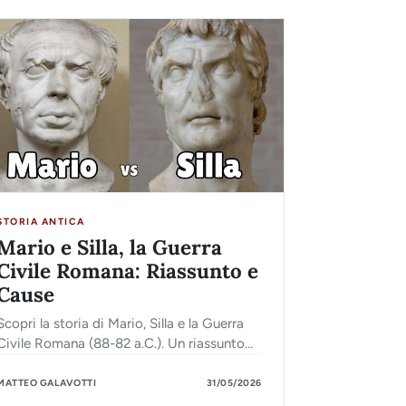
STORIA ANTICA
Mario e Silla, la Guerra
Civile Romana: Riassunto e
Cause
Scopri la storia di Mario, Silla e la Guerra
Civile Romana (88-82 a.C.). Un riassunto
chiaro con schemi, battaglie e le letali liste
di proscrizione.
MATTEO GALAVOTTI
31/05/2026