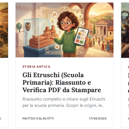
STORIA ANTICA
Gli Etruschi (Scuola
Primaria): Riassunto e
Verifica PDF da Stampare
Riassunto completo e chiaro sugli Etruschi
per la scuola primaria. Scopri le origini, le
città-stato, la religione, l'economia e la
conquista di Roma.
6
MATTEO GALAVOTTI
17/06/2026