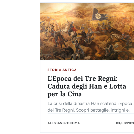
STORIA ANTICA
L'Epoca dei Tre Regni:
Caduta degli Han e Lotta
per la Cina
La crisi della dinastia Han scatenò l'Epoca
dei Tre Regni. Scopri battaglie, intrighi e
signori della guerra in lotta per dominare la
Cina. Leggi di più!
ALESSANDRO POMA
03/08/202