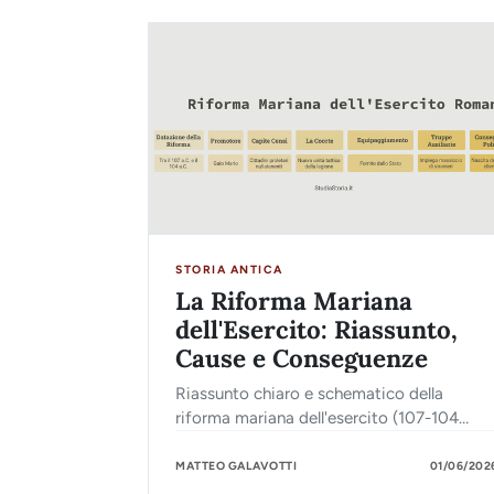
STORIA ANTICA
La Riforma Mariana
dell'Esercito: Riassunto,
Cause e Conseguenze
Riassunto chiaro e schematico della
riforma mariana dell'esercito (107-104
a.C.). Scopri cause, tattiche delle coorti e
conseguenze sull'esercito romano.
MATTEO GALAVOTTI
01/06/202