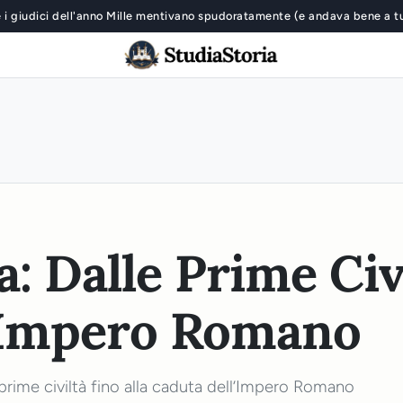
 i giudici dell'anno Mille mentivano spudoratamente (e andava bene a t
a: Dalle Prime Civi
l'Impero Romano
 prime civiltà fino alla caduta dell’Impero Romano