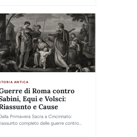
STORIA ANTICA
Guerre di Roma contro
Sabini, Equi e Volsci:
Riassunto e Cause
Dalla Primavera Sacra a Cincinnato:
riassunto completo delle guerre contro
sabini, equi e volsci che diedero inizio al
dominio romano sull'Italia.