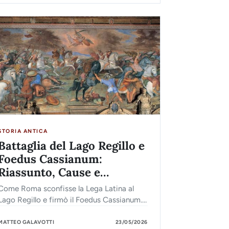
STORIA ANTICA
Battaglia del Lago Regillo e
Foedus Cassianum:
Riassunto, Cause e
Conseguenze
Come Roma sconfisse la Lega Latina al
Lago Regillo e firmò il Foedus Cassianum.
Guida completa con tabelle e riassunti per
capire le origini dell'Impero.
MATTEO GALAVOTTI
23/05/2026