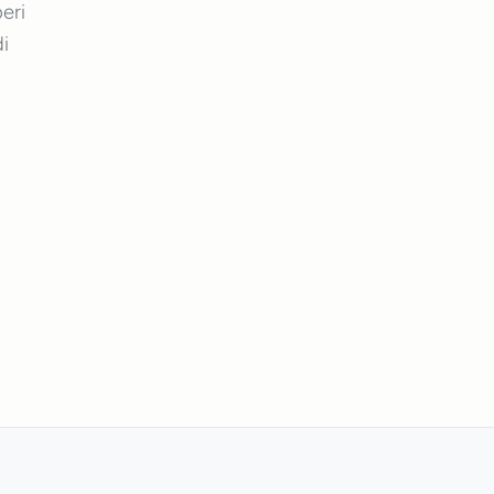
eri
i