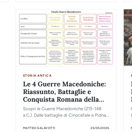
STORIA ANTICA
Le 4 Guerre Macedoniche:
Riassunto, Battaglie e
Conquista Romana della
Grecia
Scopri le Guerre Macedoniche (215-148
a.C.). Dalle battaglie di Cinocefale e Pidna
fino alla distruzione di Corinto. Riassunto
completo delle Guerre Macedoniche.
MATTEO GALAVOTTI
25/05/2026