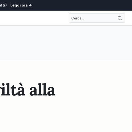
utti)
Leggi ora →
ltà alla