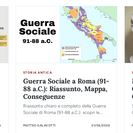
STORIA ANTICA
Guerra Sociale a Roma (91-
88 a.C.): Riassunto, Mappa,
Conseguenze
Riassunto chiaro e completo della Guerra
Sociale di Roma (91-88 a.C.): scopri le
cause, i protagonisti, la Lex Iulia e gli
effetti sulla romanizzazione dell'Italia.
6
MATTEO GALAVOTTI
01/06/2026