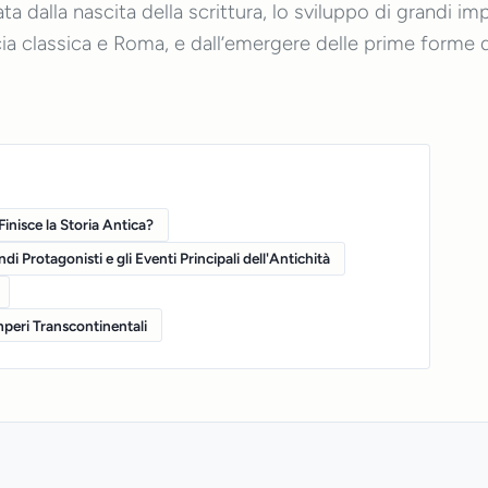
a dalla nascita della scrittura, lo sviluppo di grandi imp
ia classica e Roma, e dall’emergere delle prime forme d
nisce la Storia Antica?
ndi Protagonisti e gli Eventi Principali dell'Antichità
Imperi Transcontinentali