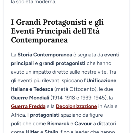
la società moderna.
I Grandi Protagonisti e gli
Eventi Principali dell'Età
Contemporanea
La
Storia Contemporanea
è segnata da
eventi
principali
e
grandi protagonisti
che hanno
avuto un impatto diretto sulle nostre vite. Tra
gli eventi più rilevanti spiccano l'
Unificazione
Italiana e Tedesca
(metà Ottocento), le due
Guerre Mondiali
(1914-1918 e 1939-1945), la
Guerra Fredda
e la
Decolonizzazione
in Asia e
Africa. I
protagonisti
spaziano da figure
politiche come
Bismarck
e
Cavour
a dittatori
come
Hitler
e
Stalin
, fino a leader che hanno