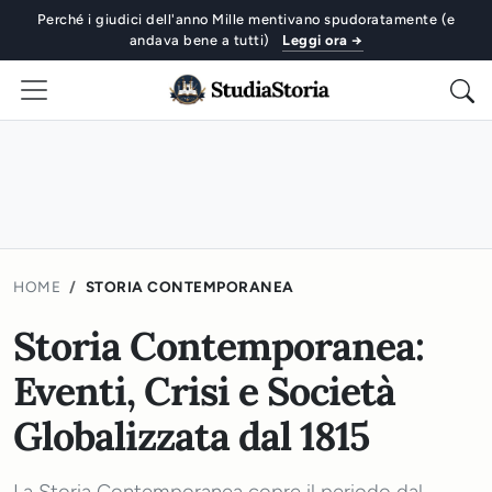
Perché i giudici dell'anno Mille mentivano spudoratamente (e
andava bene a tutti)
Leggi ora →
HOME
STORIA CONTEMPORANEA
Storia Contemporanea:
Eventi, Crisi e Società
Globalizzata dal 1815