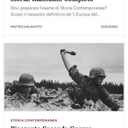
Devi preparare l'esame di Storia Contemporanea?
Scopri il riassunto definitivo de 'L'Europa del
Novecento: una storia'. Analisi dettagliata di guerre,
crisi e integrazione europea dal 1900 a oggi.
MATTEO GALAVOTTI
15/01/2026
STORIA CONTEMPORANEA