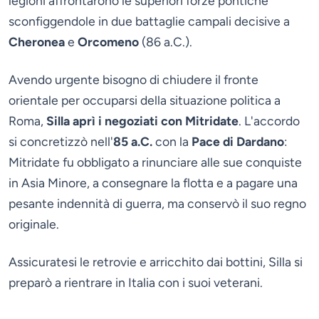
legioni affrontarono le superiori forze pontiche
sconfiggendole in due battaglie campali decisive a
Cheronea
e
Orcomeno
(86 a.C.).
Avendo urgente bisogno di chiudere il fronte
orientale per occuparsi della situazione politica a
Roma,
Silla aprì i negoziati con Mitridate
. L'accordo
si concretizzò nell'
85 a.C.
con la
Pace di Dardano
:
Mitridate fu obbligato a rinunciare alle sue conquiste
in Asia Minore, a consegnare la flotta e a pagare una
pesante indennità di guerra, ma conservò il suo regno
originale.
Assicuratesi le retrovie e arricchito dai bottini, Silla si
preparò a rientrare in Italia con i suoi veterani.