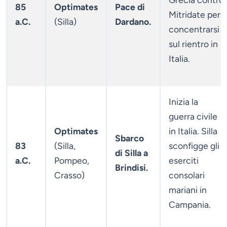
85
Optimates
Pace di
Mitridate per
a.C.
(Silla)
Dardano.
concentrarsi
sul rientro in
Italia.
Inizia la
guerra civile
Optimates
in Italia. Silla
Sbarco
83
(Silla,
sconfigge gli
di Silla a
a.C.
Pompeo,
eserciti
Brindisi.
Crasso)
consolari
mariani in
Campania.