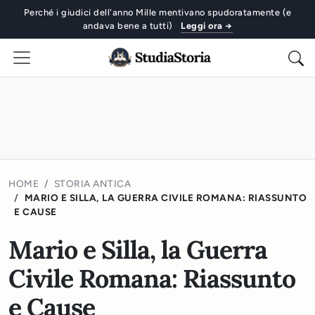
Perché i giudici dell'anno Mille mentivano spudoratamente (e
andava bene a tutti)
Leggi ora →
HOME
STORIA ANTICA
MARIO E SILLA, LA GUERRA CIVILE ROMANA: RIASSUNTO
E CAUSE
Mario e Silla, la Guerra
Civile Romana: Riassunto
e Cause