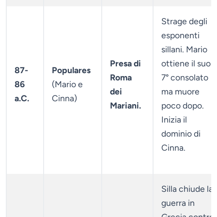
Strage degli
esponenti
sillani. Mario
Presa di
ottiene il suo
87-
Populares
Roma
7° consolato
86
(Mario e
dei
ma muore
a.C.
Cinna)
Mariani.
poco dopo.
Inizia il
dominio di
Cinna.
Silla chiude la
guerra in
Grecia contro