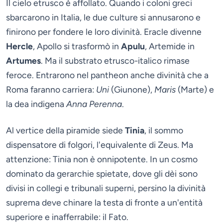
Il cielo etrusco è affollato. Quando i coloni greci
sbarcarono in Italia, le due culture si annusarono e
finirono per fondere le loro divinità. Eracle divenne
Hercle
, Apollo si trasformò in
Apulu
, Artemide in
Artumes
. Ma il substrato etrusco-italico rimase
feroce. Entrarono nel pantheon anche divinità che a
Roma faranno carriera:
Uni
(Giunone),
Maris
(Marte) e
la dea indigena
Anna Perenna
.
Al vertice della piramide siede
Tinia
, il sommo
dispensatore di folgori, l'equivalente di Zeus. Ma
attenzione: Tinia non è onnipotente. In un cosmo
dominato da gerarchie spietate, dove gli dèi sono
divisi in collegi e tribunali superni, persino la divinità
suprema deve chinare la testa di fronte a un'entità
superiore e inafferrabile: il Fato.