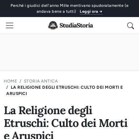
Perché i giudici dell'anno Mille mentivano spudoratamente (e
andava bene a tutti)
Leggi ora →
HOME
STORIA ANTICA
LA RELIGIONE DEGLI ETRUSCHI: CULTO DEI MORTI E
ARUSPICI
La Religione degli
Etruschi: Culto dei Morti
e Aruspici