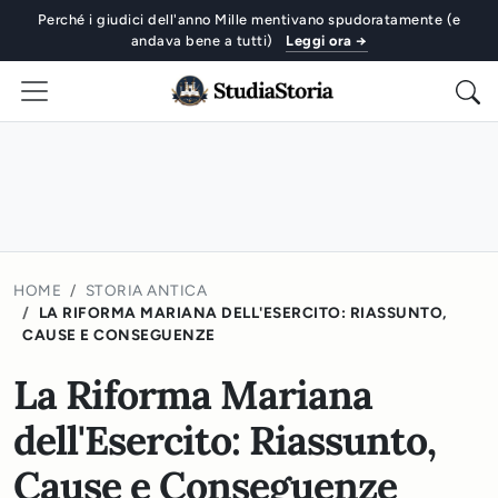
Perché i giudici dell'anno Mille mentivano spudoratamente (e
andava bene a tutti)
Leggi ora →
HOME
STORIA ANTICA
LA RIFORMA MARIANA DELL'ESERCITO: RIASSUNTO,
CAUSE E CONSEGUENZE
La Riforma Mariana
dell'Esercito: Riassunto,
Cause e Conseguenze