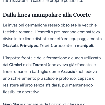
l'attrezzatura in base alle proprie possibilità.
Dalla linea manipolare alla Coorte
Le invasioni germaniche resero obsolete le vecchie
tattiche romane. L'esercito pre-mariano combatteva
diviso in tre linee distinte per età ed equipaggiamento
(
Hastati
,
Principes
,
Triarii
), articolate in
manipoli
.
L'impatto frontale della formazione a cuneo utilizzata
dai
Cimbri
e dai
Teutoni
(che aveva già sfondato le
linee romane in battaglie come
Arausio
) richiedeva
uno schieramento più solido e profondo, capace di
resistere all'urto senza sfaldarsi, pur mantenendo
flessibilità operativa.
Gaio Mario
rimosse le distinzioni di classe e di