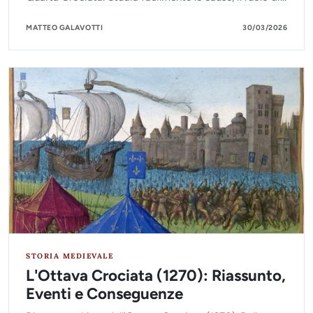
Venezia, il saccheggio di Costantinopoli e lo scisma
religioso.
MATTEO GALAVOTTI
30/03/2026
STORIA MEDIEVALE
L'Ottava Crociata (1270): Riassunto,
Eventi e Conseguenze