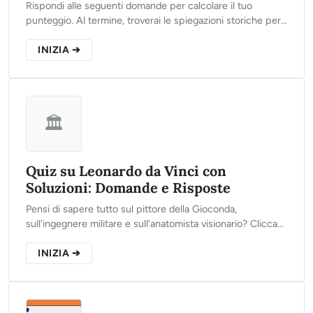
Rispondi alle seguenti domande per calcolare il tuo
punteggio. Al termine, troverai le spiegazioni storiche per
ogni singola risposta, così da consolidare il tuo
apprendimento.
INIZIA ➔
🏛️
Quiz su Leonardo da Vinci con
Soluzioni: Domande e Risposte
Pensi di sapere tutto sul pittore della Gioconda,
sull'ingegnere militare e sull'anatomista visionario? Clicca
sul pulsante qui sotto, rispondi alle 10 domande del nostro
quiz e scopri il tuo livello!
INIZIA ➔