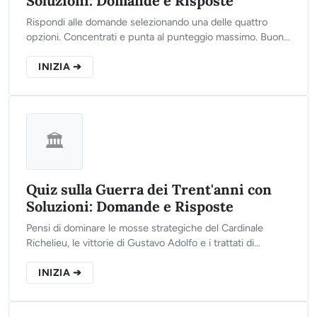
Soluzioni: Domande e Risposte
Rispondi alle domande selezionando una delle quattro
opzioni. Concentrati e punta al punteggio massimo. Buona
fortuna!
INIZIA ➔
🏛️
Quiz sulla Guerra dei Trent'anni con
Soluzioni: Domande e Risposte
Pensi di dominare le mosse strategiche del Cardinale
Richelieu, le vittorie di Gustavo Adolfo e i trattati di
Vestfalia? Clicca sul pulsante qui sotto, rispondi alle 10
domande del nostro test interattivo e scopri il tuo reale
INIZIA ➔
livello di preparazione storica!