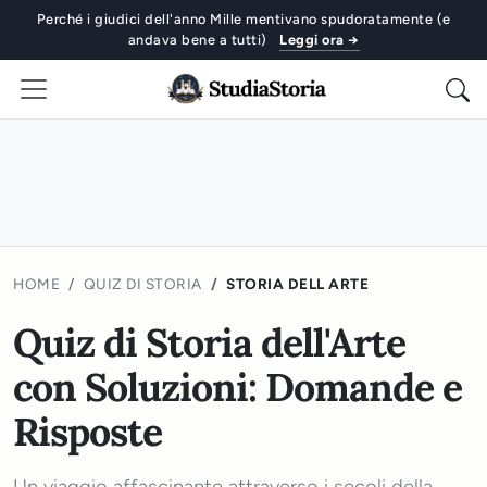
Perché i giudici dell'anno Mille mentivano spudoratamente (e
andava bene a tutti)
Leggi ora →
HOME
QUIZ DI STORIA
STORIA DELL ARTE
Quiz di Storia dell'Arte
con Soluzioni: Domande e
Risposte