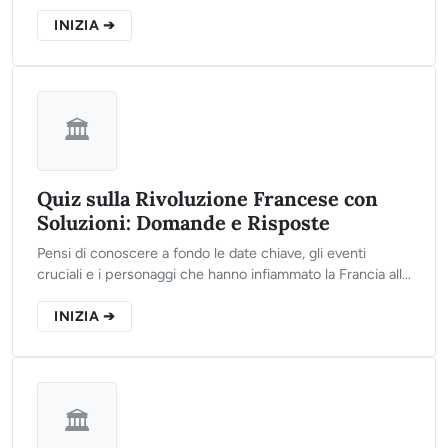
della Sicilia, clicca sul pulsante qui sotto, rispondi alle 10
domande del nostro test e scopri se sei un vero esperto
INIZIA ➔
del territorio italiano!
🏛️
Quiz sulla Rivoluzione Francese con
Soluzioni: Domande e Risposte
Pensi di conoscere a fondo le date chiave, gli eventi
cruciali e i personaggi che hanno infiammato la Francia alla
fine del XVIII secolo? Clicca sul pulsante qui sotto,
rispondi alle 10 domande del nostro test e scopri quanto
INIZIA ➔
ne sai!
🏛️