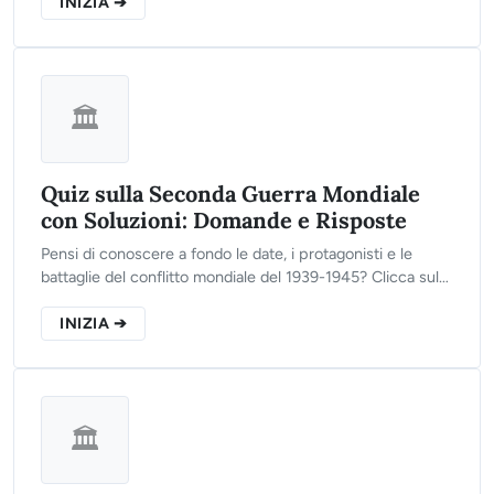
approfondire ogni evento.
INIZIA ➔
🏛️
Quiz sulla Seconda Guerra Mondiale
con Soluzioni: Domande e Risposte
Pensi di conoscere a fondo le date, i protagonisti e le
battaglie del conflitto mondiale del 1939-1945? Clicca sul
pulsante qui sotto, rispondi alle 10 domande del nostro
test e scopri il tuo punteggio finale!
INIZIA ➔
🏛️