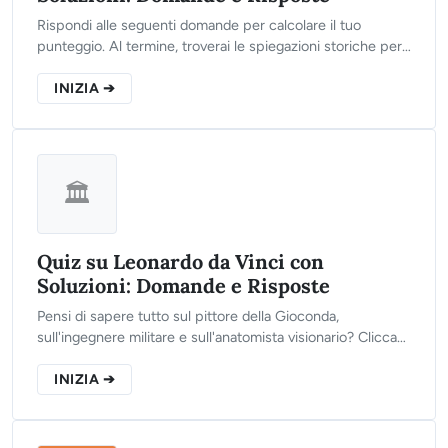
Rispondi alle seguenti domande per calcolare il tuo
punteggio. Al termine, troverai le spiegazioni storiche per
ogni singola risposta, così da consolidare il tuo
apprendimento.
INIZIA ➔
🏛️
Quiz su Leonardo da Vinci con
Soluzioni: Domande e Risposte
Pensi di sapere tutto sul pittore della Gioconda,
sull'ingegnere militare e sull'anatomista visionario? Clicca
sul pulsante qui sotto, rispondi alle 10 domande del nostro
quiz e scopri il tuo livello!
INIZIA ➔