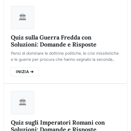
🏛️
Quiz sulla Guerra Fredda con
Soluzioni: Domande e Risposte
Pensi di dominare le dottrine politiche, le crisi missilistiche
e le guerre per procura che hanno segnato la seconda
metà del Novecento? Clicca sul pulsante, rispondi alle 10
domande del nostro test interattivo e scopri il tuo reale
INIZIA ➔
livello di preparazione!
🏛️
Quiz sugli Imperatori Romani con
Soluzioni: Domande e Risposte