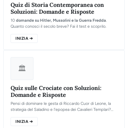
Quiz di Storia Contemporanea con
Soluzioni: Domande e Risposte
10
domande su Hitler, Mussolini e la Guerra Fredda
.
Quanto conosci il secolo breve? Fai il test e scoprilo.
INIZIA ➔
🏛️
Quiz sulle Crociate con Soluzioni:
Domande e Risposte
Pensi di dominare le gesta di Riccardo Cuor di Leone, la
strategia del Saladino e l'epopea dei Cavalieri Templari?
Clicca sul pulsante qui sotto, rispondi alle 10 domande del
nostro test interattivo e scopri se sei pronto per liberare la
INIZIA ➔
Terrasanta!