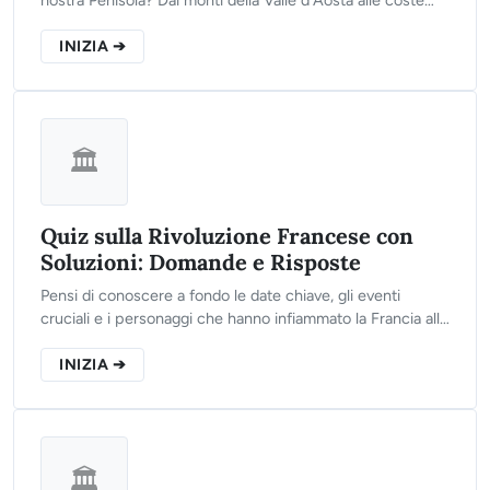
nostra Penisola? Dai monti della Valle d'Aosta alle coste
della Sicilia, clicca sul pulsante qui sotto, rispondi alle 10
domande del nostro test e scopri se sei un vero esperto
INIZIA ➔
del territorio italiano!
🏛️
Quiz sulla Rivoluzione Francese con
Soluzioni: Domande e Risposte
Pensi di conoscere a fondo le date chiave, gli eventi
cruciali e i personaggi che hanno infiammato la Francia alla
fine del XVIII secolo? Clicca sul pulsante qui sotto,
rispondi alle 10 domande del nostro test e scopri quanto
INIZIA ➔
ne sai!
🏛️