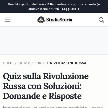
Perché i giudici dell'anno Mille mentivano spudoratamente (e
andava bene a tutti)
Leggi ora →
HOME
QUIZ DI STORIA
RIVOLUZIONE RUSSA
Quiz sulla Rivoluzione
Russa con Soluzioni:
Domande e Risposte