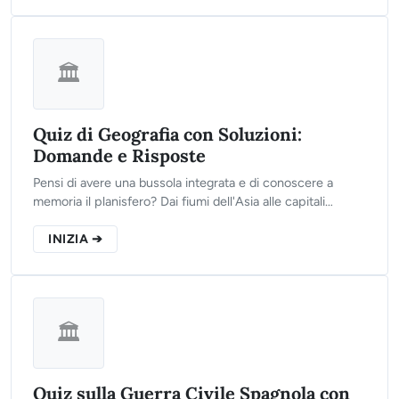
🏛️
Quiz di Geografia con Soluzioni:
Domande e Risposte
Pensi di avere una bussola integrata e di conoscere a
memoria il planisfero? Dai fiumi dell'Asia alle capitali
europee, clicca sul pulsante qui sotto, rispondi alle 10
domande del nostro test e scopri il tuo punteggio finale!
INIZIA ➔
🏛️
Quiz sulla Guerra Civile Spagnola con