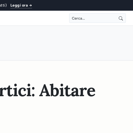
utti)
Leggi ora →
tici: Abitare