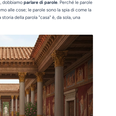
vi, dobbiamo
parlare di parole
. Perché le parole
o alle cose; le parole sono la spia di come la
storia della parola "casa" è, da sola, una