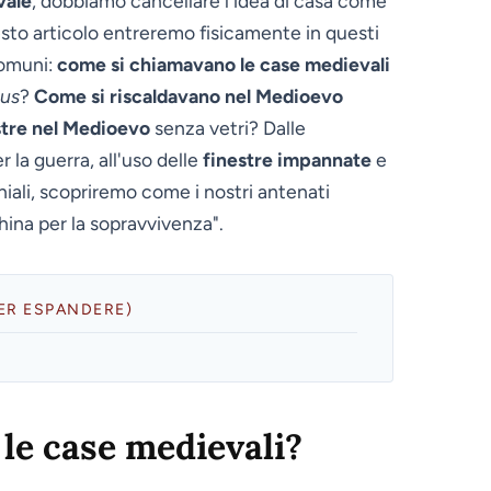
vale
, dobbiamo cancellare l'idea di casa come
uesto articolo entreremo fisicamente in questi
comuni:
come si chiamavano le case medievali
us
?
Come si riscaldavano nel Medioevo
stre nel Medioevo
senza vetri? Dalle
 la guerra, all'uso delle
finestre impannate
e
iali, scopriremo come i nostri antenati
ina per la sopravvivenza".
PER ESPANDERE)
le case medievali?