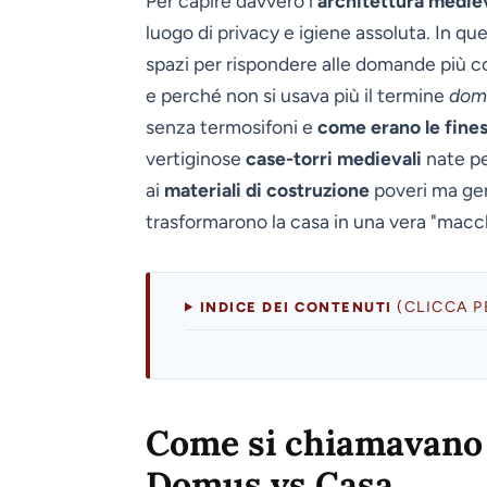
Per capire davvero l'
architettura medie
luogo di privacy e igiene assoluta. In q
spazi per rispondere alle domande più 
e perché non si usava più il termine
dom
senza termosifoni e
come erano le fine
vertiginose
case-torri medievali
nate per
ai
materiali di costruzione
poveri ma gen
trasformarono la casa in una vera "macch
(CLICCA 
INDICE DEI CONTENUTI
Come si chiamavano 
Domus vs Casa