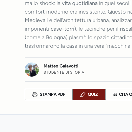
ma lo shock: la
vita quotidiana
in quei secoli
comfort moderno era inesistente. Questo
r
Medievali
e dell'
architettura urbana
, analizz
imponenti
case-torri
), le tecniche per il
risc
(come a
Bologna
) plasmò lo spazio cittadino
trasformarono la casa in una vera "macchina 
Matteo Galavotti
STUDENTE DI STORIA
STAMPA PDF
QUIZ
CITA 