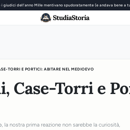
 i giudici dell'anno Mille mentivano spudoratamente (e andava bene a t
ASE-TORRI E PORTICI: ABITARE NEL MEDIOEVO
, Case-Torri e Por
o
, la nostra prima reazione non sarebbe la curiosità,