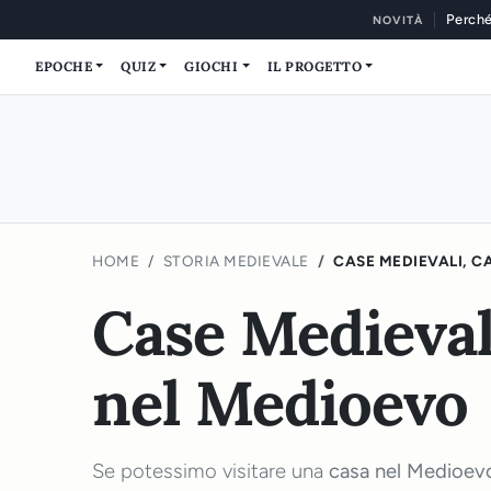
Perché
NOVITÀ
EPOCHE
QUIZ
GIOCHI
IL PROGETTO
HOME
STORIA MEDIEVALE
CASE MEDIEVALI, C
Case Medievali
nel Medioevo
Se potessimo visitare una
casa nel Medioev