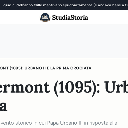
 i giudici dell'anno Mille mentivano spudoratamente (e andava bene a t
NT (1095): URBANO II E LA PRIMA CROCIATA
ermont (1095): Urb
a
'evento storico in cui
Papa Urbano II
, in risposta alla