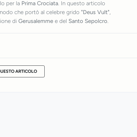
llo per la
Prima Crociata
. In questo articolo
inodo che portò al celebre grido
"Deus Vult"
,
zione di
Gerusalemme
e del
Santo Sepolcro
.
QUESTO ARTICOLO