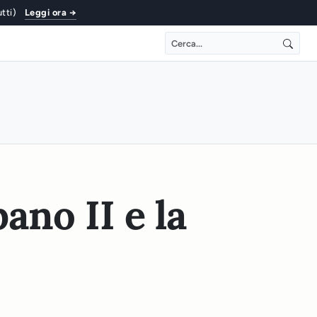
utti)
Leggi ora →
ano II e la