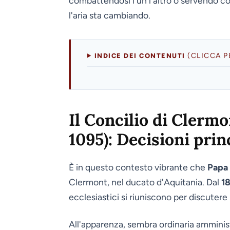
combattendosi l'un l'altro o servendo c
l'aria sta cambiando.
(CLICCA 
INDICE DEI CONTENUTI
Il Concilio di Clerm
1095): Decisioni prin
È in questo contesto vibrante che
Papa 
Clermont, nel ducato d'Aquitania. Dal
1
ecclesiastici si riuniscono per discutere 
All'apparenza, sembra ordinaria amministr