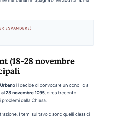
ome mercenari in Spagna o nel Sud Italia. Ma
PER ESPANDERE)
ont (18-28 novembre
cipali
Urbano II
decide di convocare un concilio a
8 al 28 novembre 1095
, circa trecento
i problemi della Chiesa.
azione. I temi sul tavolo sono quelli classici