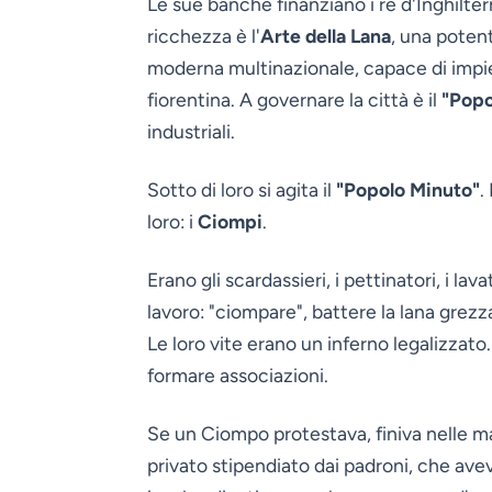
Le sue banche finanziano i re d'Inghilterr
ricchezza è l'
Arte della Lana
, una poten
moderna multinazionale, capace di impie
fiorentina. A governare la città è il
"Popo
industriali.
Sotto di loro si agita il
"Popolo Minuto"
.
loro: i
Ciompi
.
Erano gli scardassieri, i pettinatori, i lav
lavoro: "ciompare", battere la lana grezza
Le loro vite erano un inferno legalizzato
formare associazioni.
Se un Ciompo protestava, finiva nelle ma
privato stipendiato dai padroni, che aveva