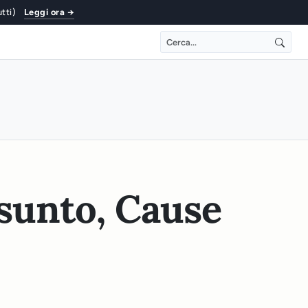
utti)
Leggi ora →
ssunto, Cause