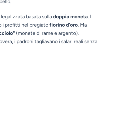
pello.
 legalizzata basata sulla
doppia moneta
. I
i profitti nel pregiato
fiorino d'oro
. Ma
icciolo"
(monete di rame e argento).
a, i padroni tagliavano i salari reali senza