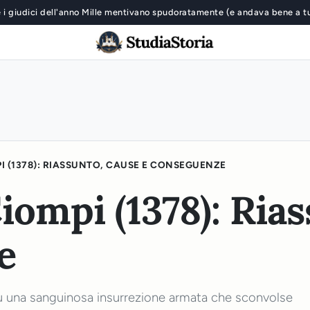
 i giudici dell'anno Mille mentivano spudoratamente (e andava bene a t
I (1378): RIASSUNTO, CAUSE E CONSEGUENZE
iompi (1378): Ria
e
u una sanguinosa insurrezione armata che sconvolse