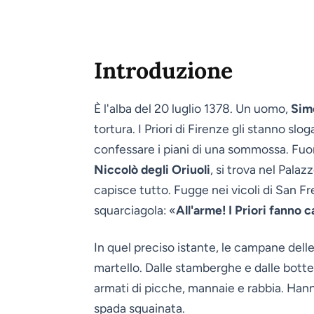
Introduzione
È l'alba del 20 luglio 1378. Un uomo,
Sim
tortura. I Priori di Firenze gli stanno slo
confessare i piani di una sommossa. Fuori,
Niccolò degli Oriuoli
, si trova nel Pala
capisce tutto. Fugge nei vicoli di San Fred
squarciagola: «
All'arme! I Priori fanno c
In quel preciso istante, le campane delle
martello. Dalle stamberghe e dalle botteg
armati di picche, mannaie e rabbia. Han
spada sguainata.