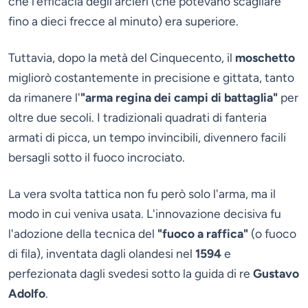
che l’efficacia degli arcieri (che potevano scagliare
fino a dieci frecce al minuto) era superiore.
Tuttavia, dopo la metà del Cinquecento, il
moschetto
migliorò costantemente in precisione e gittata, tanto
da rimanere l'
"arma regina dei campi di battaglia"
per
oltre due secoli. I tradizionali quadrati di fanteria
armati di picca, un tempo invincibili, divennero facili
bersagli sotto il fuoco incrociato.
La vera svolta tattica non fu però solo l'arma, ma il
modo in cui veniva usata. L'innovazione decisiva fu
l'adozione della tecnica del
"fuoco a raffica"
(o fuoco
di fila), inventata dagli olandesi nel
1594
e
perfezionata dagli svedesi sotto la guida di re
Gustavo
Adolfo
.