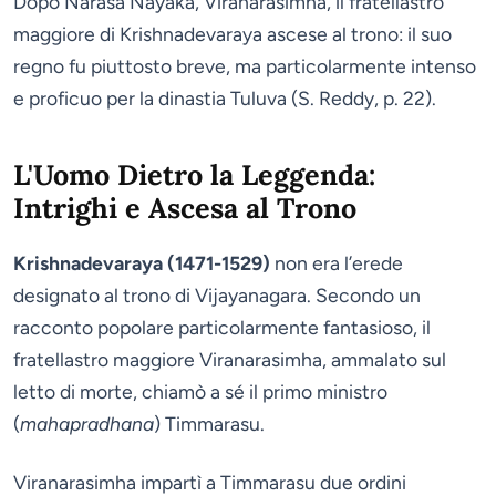
Dopo Narasa Nayaka, Viranarasimha, il fratellastro
maggiore di Krishnadevaraya ascese al trono: il suo
regno fu piuttosto breve, ma particolarmente intenso
e proficuo per la dinastia Tuluva (S. Reddy, p. 22).
L'Uomo Dietro la Leggenda:
Intrighi e Ascesa al Trono
Krishnadevaraya
(1471-1529)
non era l’erede
designato al trono di Vijayanagara. Secondo un
racconto popolare particolarmente fantasioso, il
fratellastro maggiore Viranarasimha, ammalato sul
letto di morte, chiamò a sé il primo ministro
(
mahapradhana
) Timmarasu.
Viranarasimha impartì a Timmarasu due ordini