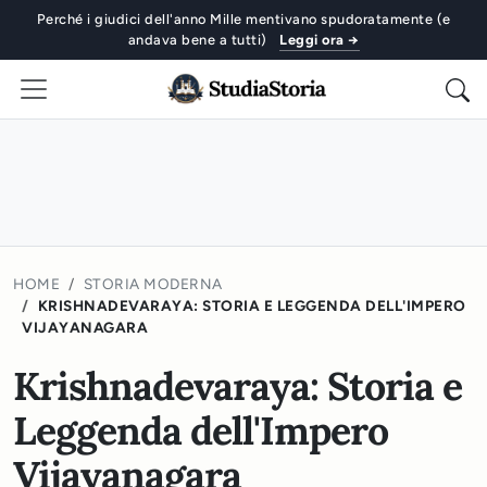
Perché i giudici dell'anno Mille mentivano spudoratamente (e
andava bene a tutti)
Leggi ora →
HOME
STORIA MODERNA
KRISHNADEVARAYA: STORIA E LEGGENDA DELL'IMPERO
VIJAYANAGARA
Krishnadevaraya: Storia e
Leggenda dell'Impero
Vijayanagara