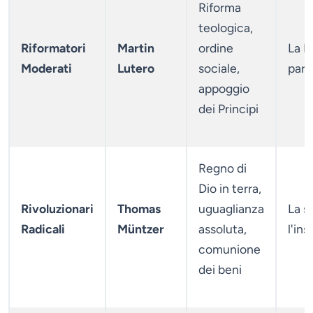
Riforma
teologica,
Riformatori
Martin
ordine
La B
Moderati
Lutero
sociale,
paro
appoggio
dei Principi
Regno di
Dio in terra,
Rivoluzionari
Thomas
uguaglianza
La s
Radicali
Müntzer
assoluta,
l'in
comunione
dei beni