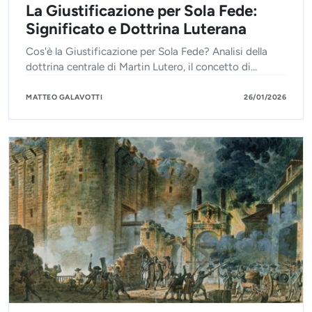
La Giustificazione per Sola Fede:
Significato e Dottrina Luterana
Cos'è la Giustificazione per Sola Fede? Analisi della
dottrina centrale di Martin Lutero, il concetto di
Giustizia Passiva e le differenze con la teologia
cattolica.
MATTEO GALAVOTTI
26/01/2026