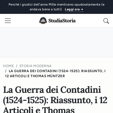
Perché i giudici dell'anno Mille mentivano spudoratamente (e
andava bene a tutti)
Leggi ora →
HOME
STORIA MODERNA
LA GUERRA DEI CONTADINI (1524-1525): RIASSUNTO, I
12 ARTICOLI E THOMAS MÜNTZER
La Guerra dei Contadini
(1524-1525): Riassunto, i 12
Articoli e Thomas