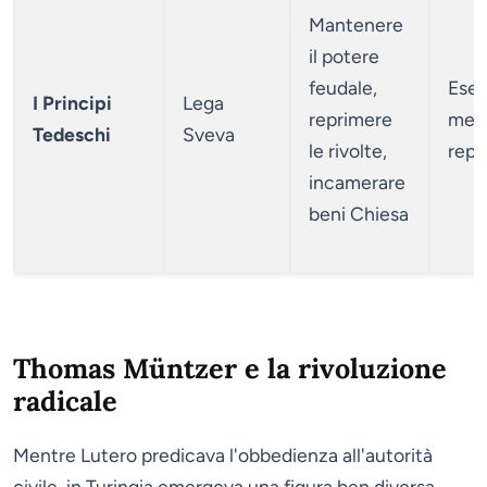
Mantenere
il potere
feudale,
Eser
I Principi
Lega
reprimere
merc
Tedeschi
Sveva
le rivolte,
repr
incamerare
beni Chiesa
Thomas Müntzer e la rivoluzione
radicale
Mentre Lutero predicava l'obbedienza all'autorità
civile, in Turingia emergeva una figura ben diversa.