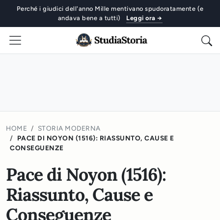
Perché i giudici dell'anno Mille mentivano spudoratamente (e
andava bene a tutti)
Leggi ora →
HOME
STORIA MODERNA
PACE DI NOYON (1516): RIASSUNTO, CAUSE E
CONSEGUENZE
Pace di Noyon (1516):
Riassunto, Cause e
Conseguenze