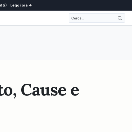
utti)
Leggi ora →
to, Cause e