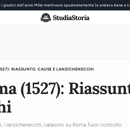
 i giudici dell'anno Mille mentivano spudoratamente (e andava bene a t
1527): RIASSUNTO, CAUSE E LANZICHENECCHI
ma (1527): Riassun
hi
 i lanzichenecchi, calarono su Roma fuori controllo.