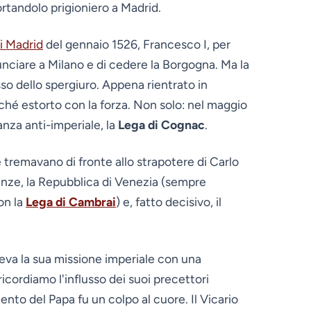
portandolo prigioniero a Madrid.
i Madrid
del gennaio 1526, Francesco I, per
inunciare a Milano e di cedere la Borgogna. Ma la
pesso dello spergiuro. Appena rientrato in
perché estorto con la forza. Non solo: nel maggio
anza anti-imperiale, la
Lega di Cognac
.
 tremavano di fronte allo strapotere di Carlo
enze, la Repubblica di Venezia (sempre
con la
Lega di Cambrai
) e, fatto decisivo, il
veva la sua missione imperiale con una
ricordiamo l'influsso dei suoi precettori
nto del Papa fu un colpo al cuore. Il Vicario