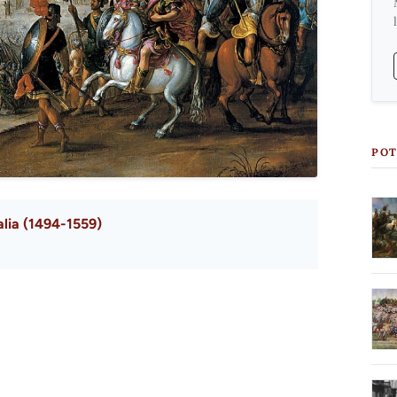
POT
alia (1494-1559)