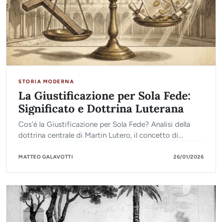
STORIA MODERNA
La Giustificazione per Sola Fede:
Significato e Dottrina Luterana
Cos'è la Giustificazione per Sola Fede? Analisi della
dottrina centrale di Martin Lutero, il concetto di
Giustizia Passiva e le differenze con la teologia
cattolica.
MATTEO GALAVOTTI
26/01/2026