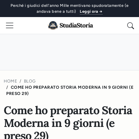
Perché i giudici dell'anno Mille mentivano spudoratamente (e
andava bene a tutti)
Leggi ora →
HOME
BLOG
COME HO PREPARATO STORIA MODERNA IN 9 GIORNI (E
PRESO 29)
Come ho preparato Storia
Moderna in 9 giorni (e
preso 29)