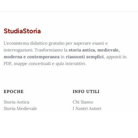
StudiaStoria
L'ecosistema didattico gratuito per superare esami e
interrogazioni. Trasformiamo la
storia antica, medievale,
moderna e contemporanea
in
riassunti semplici
, appunti in
PDF, mappe concettuali e quiz interattivi.
EPOCHE
INFO UTILI
Storia Antica
Chi Siamo
Storia Medievale
I Nostri Autori
Storia Moderna
Blog
Storia Contemporanea
Risorse Extra
Filosofia
Contattaci