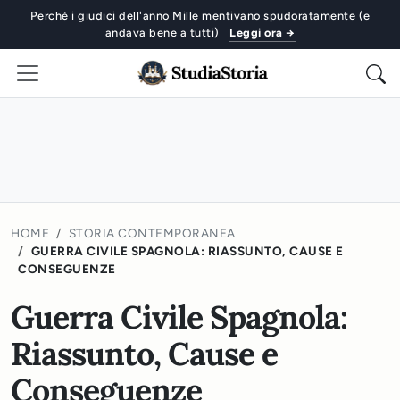
Perché i giudici dell'anno Mille mentivano spudoratamente (e
andava bene a tutti)
Leggi ora →
HOME
STORIA CONTEMPORANEA
GUERRA CIVILE SPAGNOLA: RIASSUNTO, CAUSE E
CONSEGUENZE
Guerra Civile Spagnola:
Riassunto, Cause e
Conseguenze