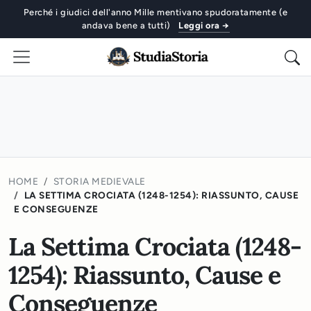
Perché i giudici dell'anno Mille mentivano spudoratamente (e
andava bene a tutti)
Leggi ora →
HOME
STORIA MEDIEVALE
LA SETTIMA CROCIATA (1248-1254): RIASSUNTO, CAUSE
E CONSEGUENZE
La Settima Crociata (1248-
1254): Riassunto, Cause e
Conseguenze