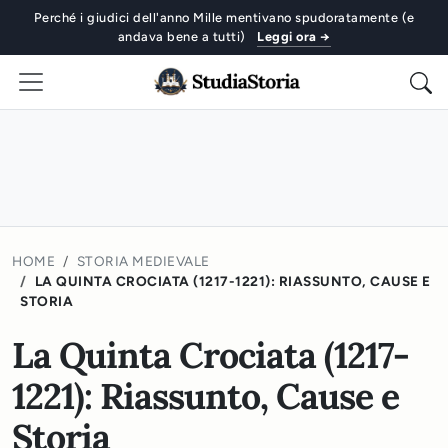
Perché i giudici dell'anno Mille mentivano spudoratamente (e
andava bene a tutti)
Leggi ora →
HOME
STORIA MEDIEVALE
LA QUINTA CROCIATA (1217-1221): RIASSUNTO, CAUSE E
STORIA
La Quinta Crociata (1217-
1221): Riassunto, Cause e
Storia